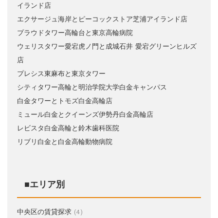
イランド店
エクサージュ海岸とピーコックストア芝浦アイランド店
プラウドタワー高輪台と東京高輪病院
ウェリスタワー愛宕虎ノ門と成城石井 愛宕グリーンヒルズ
店
プレシス東麻布と東京タワー
シティタワー高輪と明治学院大学白金キャンパス
白金タワーとトモズ白金高輪店
ミュール白金とクイーンズ伊勢丹白金高輪店
レビスタ白金高輪と鈴木歯科医院
リブリ白金と白金高輪動物病院
■エリア別
中央区の賃貸探求
(4)