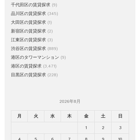
千代田区の賃貸探求
(9)
品川区の賃貸探求
(345)
大田区の賃貸探求
(1)
新宿区の賃貸探求
(2)
江東区の賃貸探求
(3)
渋谷区の賃貸探求
(889)
港区のタワーマンション
(9)
港区の賃貸探求
(3,471)
目黒区の賃貸探求
(228)
2026年8月
月
火
水
木
金
土
日
1
2
3
4
5
6
7
8
9
10