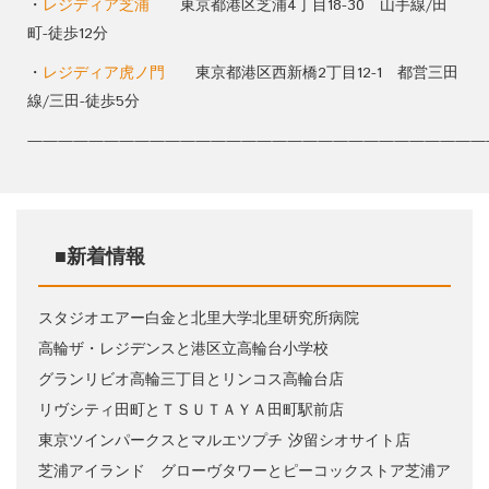
・
レジディア芝浦
東京都港区芝浦4丁目18-30 山手線/田
町-徒歩12分
・
レジディア虎ノ門
東京都港区西新橋2丁目12-1 都営三田
線/三田-徒歩5分
——————————————————————————————
■新着情報
スタジオエアー白金と北里大学北里研究所病院
高輪ザ・レジデンスと港区立高輪台小学校
グランリビオ高輪三丁目とリンコス高輪台店
リヴシティ田町とＴＳＵＴＡＹＡ田町駅前店
東京ツインパークスとマルエツプチ 汐留シオサイト店
芝浦アイランド グローヴタワーとピーコックストア芝浦ア