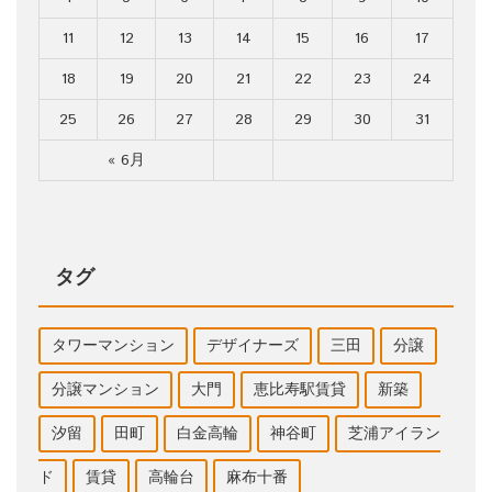
11
12
13
14
15
16
17
18
19
20
21
22
23
24
25
26
27
28
29
30
31
« 6月
タグ
タワーマンション
デザイナーズ
三田
分譲
分譲マンション
大門
恵比寿駅賃貸
新築
汐留
田町
白金高輪
神谷町
芝浦アイラン
ド
賃貸
高輪台
麻布十番