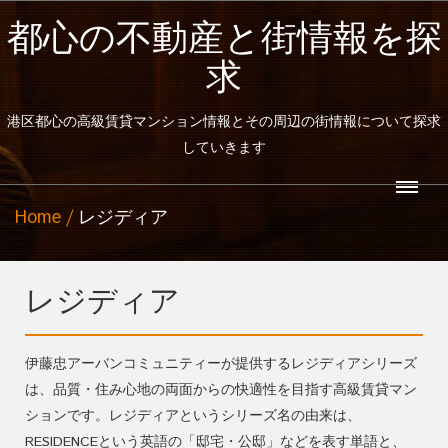
都心の不動産と街情報を探
求
港区都心の高級賃貸マンション情報とその周辺の街情報について探求
していきます
Home
レジディア
レジディア
伊藤忠アーバンコミュニティーが提供するレジディアシリーズ
は、品質・住み心地の両面からの快適性を目指す高級賃貸マン
ションです。レジディアというシリーズ名の由来は、
RESIDENCEという英語の「邸宅・公邸」などを表す単語と、