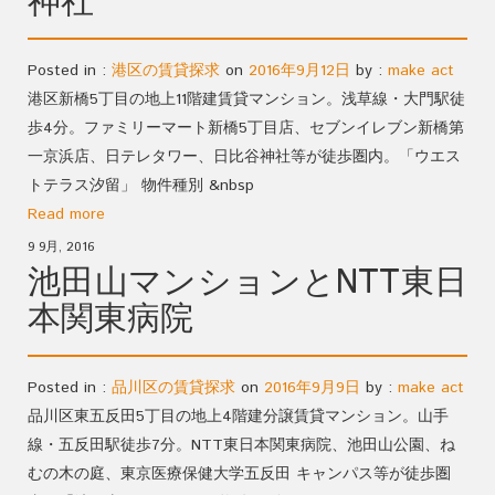
神社
Posted in :
港区の賃貸探求
on
2016年9月12日
by :
make act
港区新橋5丁目の地上11階建賃貸マンション。浅草線・大門駅徒
歩4分。ファミリーマート新橋5丁目店、セブンイレブン新橋第
一京浜店、日テレタワー、日比谷神社等が徒歩圏内。「ウエス
トテラス汐留」 物件種別 &nbsp
Read more
9 9月, 2016
池田山マンションとNTT東日
本関東病院
Posted in :
品川区の賃貸探求
on
2016年9月9日
by :
make act
品川区東五反田5丁目の地上4階建分譲賃貸マンション。山手
線・五反田駅徒歩7分。NTT東日本関東病院、池田山公園、ね
むの木の庭、東京医療保健大学五反田 キャンパス等が徒歩圏