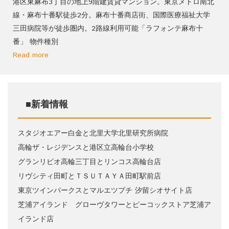
港区東麻布3丁目の地上9階建賃貸マンション。東京メトロ南北
線・麻布十番駅徒歩2分。麻布十番商店街、国際医療福祉大学
三田病院等が徒歩圏内。2路線利用可能「ラフォンテ麻布十
番」 物件種別
Read more
■新着情報
スタジオエアー白金と北里大学北里研究所病院
高輪ザ・レジデンスと港区立高輪台小学校
グランリビオ高輪三丁目とリンコス高輪台店
リヴシティ田町とＴＳＵＴＡＹＡ田町駅前店
東京ツインパークスとマルエツプチ 汐留シオサイト店
芝浦アイランド グローヴタワーとピーコックストア芝浦ア
イランド店