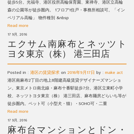
徒歩5分。光福寺、港区役所高輪保育園、東禅寺、港区立高輪
森の公園等が徒歩圏内。 1フロア1住戸・事務所相談可。「イン
ペリアル高輪」 物件種別 &nbsp
Read more
17 9月, 2016
エクサム南麻布とネッツト
ヨタ東京（株） 港三田店
Posted in :
港区の賃貸探求
on
2016年9月17日
by :
make act
港区南麻布2丁目の地上8階建高級賃貸デザイナーズマンショ
ン。東京メトロ南北線・麻布十番駅徒歩7分。港区立東町小学
校、ネッツトヨタ東京（株） 港三田店、麻布麺房どらいち等が
徒歩圏内。ペット可（小型犬・猫）・SOHO可・二重
Read more
17 9月, 2016
麻布台マンションとドン・