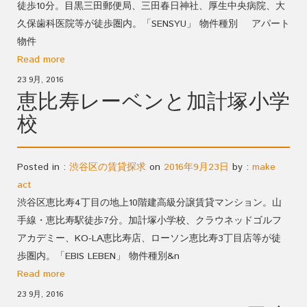
徒歩10分。目黒三田郵便局、三田春日神社、厚生中央病院、大
久保歯科医院等が徒歩圏内。「SENSYU」 物件種別 アパート
物件
Read more
23 9月, 2016
恵比寿レーベンと加計塚小学
校
Posted in :
渋谷区の賃貸探求
on
2016年9月23日
by :
make
act
渋谷区恵比寿4丁目の地上10階建高級分譲賃貸マンション。山
手線・恵比寿駅徒歩7分。加計塚小学校、クラウネッドゴルフ
アカデミー、KO-LA恵比寿店、ローソン恵比寿3丁目店等が徒
歩圏内。「EBIS LEBEN」 物件種別&n
Read more
23 9月, 2016