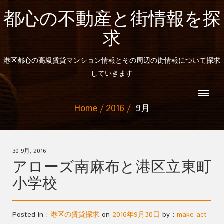
都心の不動産と街情報を探
求
港区都心の高級賃貸マンション情報とその周辺の街情報について探求
していきます
Home
2016
9月
30 9月, 2016
アローズ南麻布と港区立東町
小学校
Posted in :
港区の賃貸探求
on
2016年9月30日
by :
make act