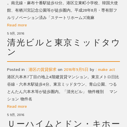
。南北線・麻布十番駅徒歩12分。港区立東町小学校、韓国大使
館、有栖川宮記念公園等が徒歩圏内。平成28年8月・専有部フ
ルリノベーション済み「ステートリホームズ南麻
Read more
5 9月, 2016
清光ビルと東京ミッドタウ
ン
Posted in :
港区の賃貸探求
on
2016年9月5日
by :
make act
港区六本木7丁目の地上4階建賃貸マンション。東京メトロ日比
谷線・六本木駅徒歩4分。東京ミッドタウン、青山公園、つる
とんたん六本木等が徒歩圏内。「清光ビル」 物件種別 マン
ション 物件名
Read more
5 9月, 2016
Ｕーハイムとドン・キホー