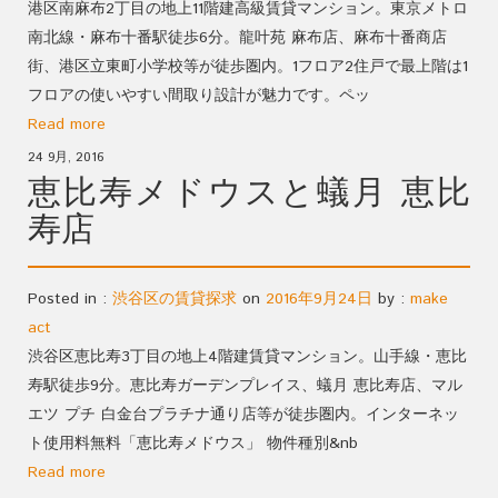
港区南麻布2丁目の地上11階建高級賃貸マンション。東京メトロ
南北線・麻布十番駅徒歩6分。龍叶苑 麻布店、麻布十番商店
街、港区立東町小学校等が徒歩圏内。1フロア2住戸で最上階は1
フロアの使いやすい間取り設計が魅力です。ペッ
Read more
24 9月, 2016
恵比寿メドウスと蟻月 恵比
寿店
Posted in :
渋谷区の賃貸探求
on
2016年9月24日
by :
make
act
渋谷区恵比寿3丁目の地上4階建賃貸マンション。山手線・恵比
寿駅徒歩9分。恵比寿ガーデンプレイス、蟻月 恵比寿店、マル
エツ プチ 白金台プラチナ通り店等が徒歩圏内。インターネッ
ト使用料無料「恵比寿メドウス」 物件種別&nb
Read more