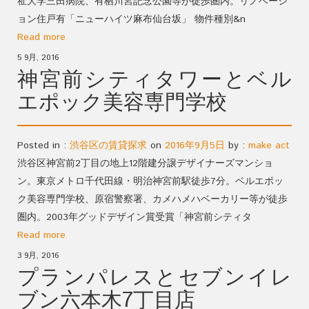
祉大学三田病院、有栖川宮記念公園等が徒歩圏内。リノベーシ
ョン住戸有「ニューハイツ麻布仙台坂」 物件種別&n
Read more
5 9月, 2016
神宮前シティタワーとベル
エポック美容専門学校
Posted in :
渋谷区の賃貸探求
on
2016年9月5日
by :
make act
渋谷区神宮前2丁目の地上12階建分譲デザイナーズマンショ
ン。東京メトロ千代田線・明治神宮前駅徒歩7分。ベルエポッ
ク美容専門学校、原宿警察署、カメハメハベーカリー等が徒歩
圏内。2003年グッドデザイン賞受賞「神宮前シティタ
Read more
3 9月, 2016
プランパレスとセブンイレ
ブン六本木7丁目店