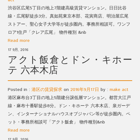
act
渋谷区広尾5丁目の地上7階建高級賃貸マンション。日日比谷
線・広尾駅徒歩3分。真如苑東京本部、花寅商店、明治屋広尾
ストアー、聖心女子大学等が徒歩圏内。事務所相談可。ワンフ
ロア1住戸「クレア広尾」 物件種別 &nb
Read more
17 9月, 2016
アクト飯倉とドン・キホー
テ 六本木店
Posted in :
港区の賃貸探求
on
2016年9月17日
by :
make act
港区麻布台3丁目の地上5階建分譲低層マンション。都営大江戸
線・麻布十番駅徒歩8分。ドン・キホーテ 六本木店、泉ガーデ
ン、インターナショナルハウスオブジャパン等が徒歩圏内。ペ
ット・事務所相談可「アクト飯倉」 物件種別&nb
Read more
17 9月, 2016