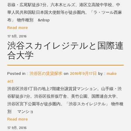
谷線・広尾駅徒歩7分。六本木ヒルズ、港区立高陵中学校、中
華人民共和国駐日本国大使館等が徒歩圏内。「ラ・ツール西麻
布」 物件種別 &nbsp
Read more
17 9月, 2016
渋谷スカイレジテルと国際連
合大学
Posted in :
渋谷区の賃貸探求
on
2016年9月17日
by :
make
act
渋谷区渋谷1丁目の地上7階建分譲賃貸マンション。山手線・渋
谷駅徒歩7分。渋谷区役所仮庁舎、美竹公園、国際連合大学、
渋谷区宮下公園等が徒歩圏内。「渋谷スカイレジテル」 物件種
別 マンショ
Read more
17 9月, 2016