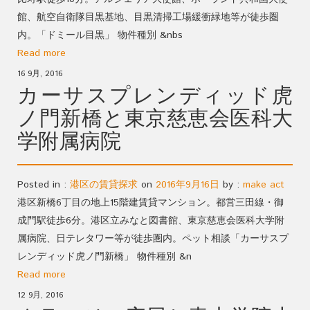
館、航空自衛隊目黒基地、目黒清掃工場緩衝緑地等が徒歩圏
内。「ドミール目黒」 物件種別 &nbs
Read more
16 9月, 2016
カーサスプレンディッド虎
ノ門新橋と東京慈恵会医科大
学附属病院
Posted in :
港区の賃貸探求
on
2016年9月16日
by :
make act
港区新橋6丁目の地上15階建賃貸マンション。都営三田線・御
成門駅徒歩6分。港区立みなと図書館、東京慈恵会医科大学附
属病院、日テレタワー等が徒歩圏内。ペット相談「カーサスプ
レンディッド虎ノ門新橋」 物件種別 &n
Read more
12 9月, 2016