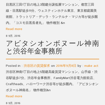
目黒区三田1丁目の地上3階建分譲低層マンション。都営三田
線・目黒駅徒歩11分。ウェスティンホテル東京、東京都庭園美
術館、トラットリア・デッラ・ランテルナ・マジカ等が徒歩圏
内。「コスモ目黒長者丸」 物件種別 &n
Read more
8 9月, 2016
アビタシオンボヌール神南
と渋谷年金事務所
Posted in :
渋谷区の賃貸探求
on
2016年9月8日
by :
make act
渋谷区神南1丁目の地上5階建高級賃貸マンション。山手線・渋
谷駅徒歩7分。渋谷年金事務所、FamilyMart渋谷電力館前店、
Craftheads、ハローワーク渋谷等が徒歩圏内。「アビタシオン
ボヌール神南名」 物件種別&n
Read more
8 9月, 2016