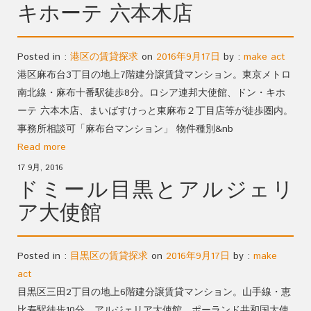
キホーテ 六本木店
Posted in :
港区の賃貸探求
on
2016年9月17日
by :
make act
港区麻布台3丁目の地上7階建分譲賃貸マンション。東京メトロ
南北線・麻布十番駅徒歩8分。ロシア連邦大使館、ドン・キホ
ーテ 六本木店、まいばすけっと東麻布２丁目店等が徒歩圏内。
事務所相談可「麻布台マンション」 物件種別&nb
Read more
17 9月, 2016
ドミール目黒とアルジェリ
ア大使館
Posted in :
目黒区の賃貸探求
on
2016年9月17日
by :
make
act
目黒区三田2丁目の地上6階建分譲賃貸マンション。山手線・恵
比寿駅徒歩10分。アルジェリア大使館、ポーランド共和国大使